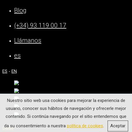
Blog
(+34) 93 119 00 17
Llámanos
es
ES
-
EN
Nuestro sitio web usa cookies para mejorar la experiencia de
usuario, conocer sus hábitos de navegación y ofrecerle mejor
contenido. Si continúa navegando por el sitio entendemos que
da su consentimiento a nuestra
política de cookies
.
Aceptar
Close