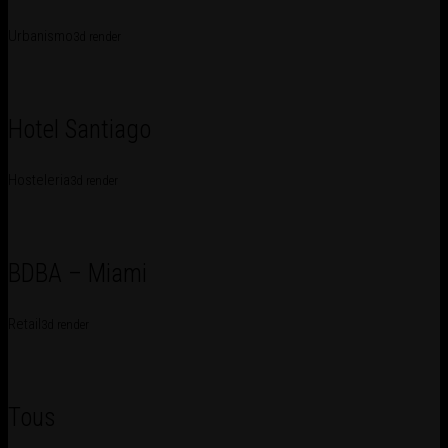
Urbanismo
3d render
Hotel Santiago
Hosteleria
3d render
BDBA – Miami
Retail
3d render
Tous