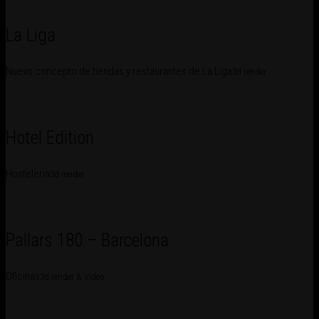
La Liga
Nuevo concepto de tiendas y restaurantes de La Liga
3d render
Hotel Edition
Hosteleria
3d render
Pallars 180 – Barcelona
Oficinas
3d render & Video