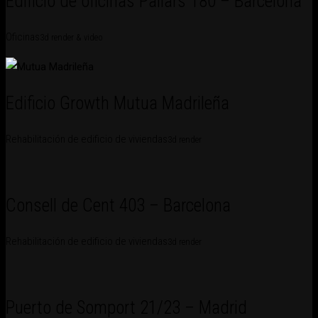
Edificio de oficinas Pallars 180 – Barcelona
Oficinas
3d render & video
Edificio Growth Mutua Madrileña
Rehabilitación de edificio de viviendas
3d render
Consell de Cent 403 – Barcelona
Rehabilitación de edificio de viviendas
3d render
Puerto de Somport 21/23 – Madrid