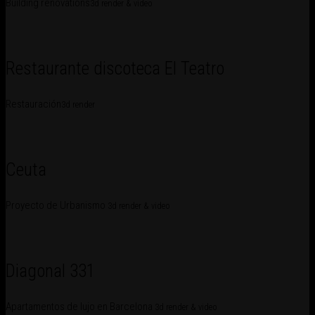
Building renovations
3d render & video
Restaurante discoteca El Teatro
Restauración
3d render
Ceuta
Proyecto de Urbanismo
3d render & video
Diagonal 331
Apartamentos de lujo en Barcelona
3d render & video