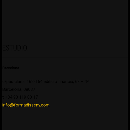
ESTUDIO.
Barcelona
c/pau claris, 162-164 edificio financia, 6º – 4ª
Barcelona, 08037
t +34 93 119 00 17
info@formadisseny.com