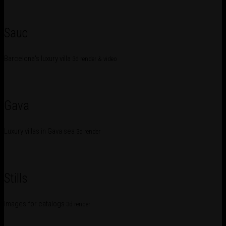
Sauc
Barcelona's luxury villa
3d render & video
Gava
Luxury villas in Gava sea
3d render
Stills
Images for catalogs
3d render