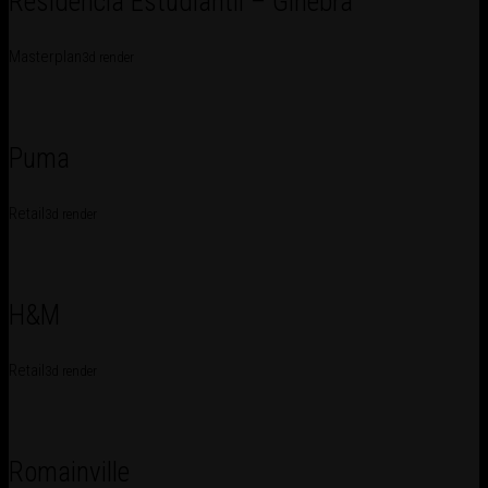
Residencia Estudiantil – Ginebra
Masterplan
3d render
Puma
Retail
3d render
H&M
Retail
3d render
Romainville