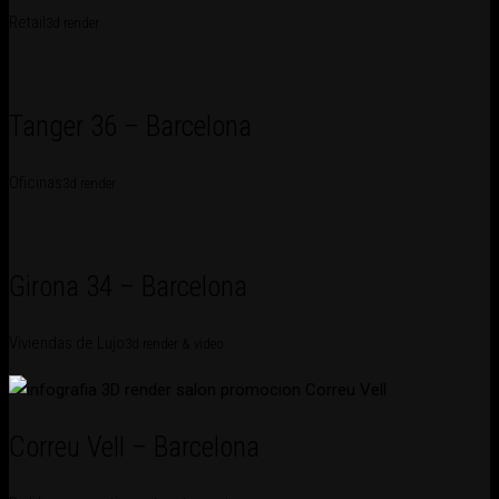
Retail
3d render
Tanger 36 – Barcelona
Oficinas
3d render
Girona 34 – Barcelona
Viviendas de Lujo
3d render & video
Correu Vell – Barcelona