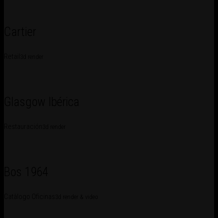
Cartier
Retail
3d render
Glasgow Ibérica
Restauración
3d render
Bos 1964
Catàlogo Oficinas
3d render & video