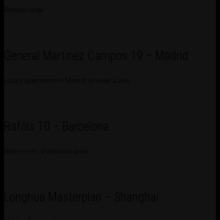
Retail
3d render
General Martinez Campos 19 – Madrid
Luxury apartments in Madrid
3d render & video
Rafóls 10 – Barcelona
Interiorismo Vivienda
3d render
Longhua Masterplan – Shanghai