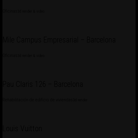
Oficinas
3d render & video
Mile Campus Empresarial – Barcelona
Oficinas
3d render & video
Pau Claris 126 – Barcelona
Rehabilitación de edificio de viviendas
3d render
Louis Vuitton