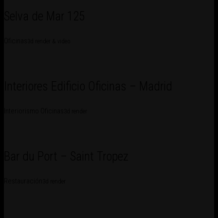
Selva de Mar 125
Oficinas
3d render & video
Interiores Edificio Oficinas – Madrid
Interiorismo Oficinas
3d render
Bar du Port – Saint Tropez
Restauración
3d render