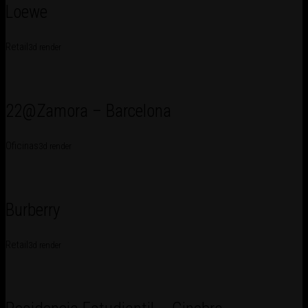
Loewe
Retail
3d render
22@Zamora – Barcelona
Oficinas
3d render
Burberry
Retail
3d render