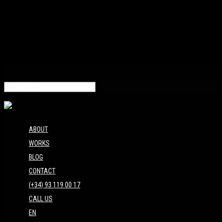
ABOUT
WORKS
BLOG
CONTACT
(+34) 93 119 00 17
CALL US
EN