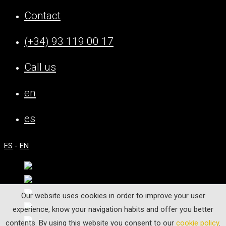
Contact
(+34) 93 119 00 17
Call us
en
es
ES
-
EN
Our website uses cookies in order to improve your user
experience, know your navigation habits and offer you better
contents. By using this website you consent to our
cookie policy
.