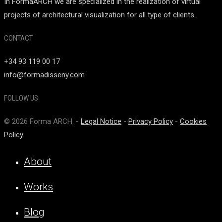
In FormaARCH we are specialized in the realization of virtual
projects of architectural visualization for all type of clients.
CONTACT
+34 93 119 00 17
info@formadisseny.com
FOLLOW US
© 2026 Forma ARCH. -
Legal Notice
-
Privacy Policy
-
Cookies
Policy
About
Works
Blog